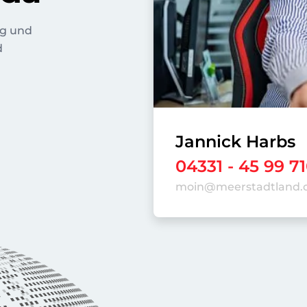
ng und
d
Jannick Harbs
04331 - 45 99 7
moin@meerstadtland.